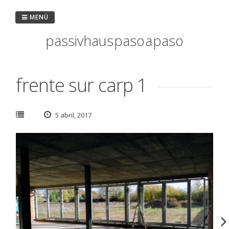
Saltar
al
MENÚ
contenido
passivhaus paso a paso
frente sur carp 1
5 abril, 2017