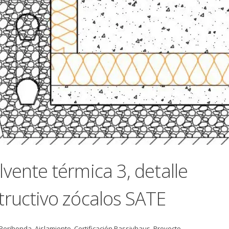
lvente térmica 3, detalle
tructivo zócalos SATE
 Perihonda
,
Aislamiento
,
Certificación Passivhaus
,
Proyecto