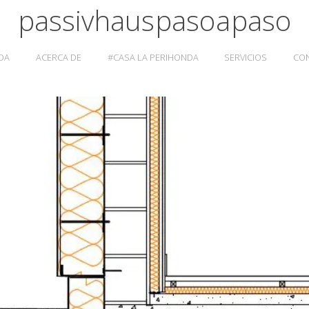
passivhaus paso a paso
DA
ACERCA DE
#CASA LA PERIHONDA
SERVICIOS
CO