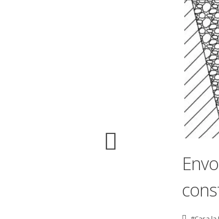
Envo
cons
#Casa la