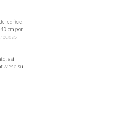
l edificio,
o 40 cm por
crecidas
to, así
tuviese su