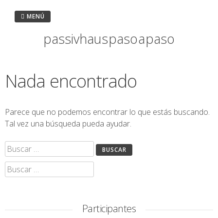
Saltar
al
MENÚ
contenido
passivhaus paso a paso
Nada encontrado
Parece que no podemos encontrar lo que estás buscando.
Tal vez una búsqueda pueda ayudar.
Buscar:
Buscar:
Participantes