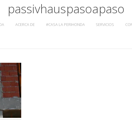
passivhaus paso a paso
DA
ACERCA DE
#CASA LA PERIHONDA
SERVICIOS
CO